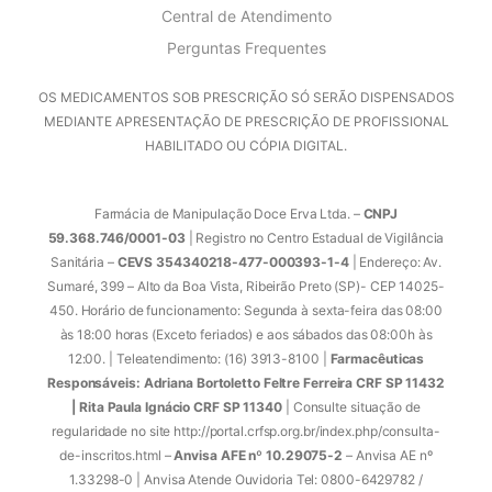
Central de Atendimento
Perguntas Frequentes
OS MEDICAMENTOS SOB PRESCRIÇÃO SÓ SERÃO DISPENSADOS
MEDIANTE APRESENTAÇÃO DE PRESCRIÇÃO DE PROFISSIONAL
HABILITADO OU CÓPIA DIGITAL.
Farmácia de Manipulação Doce Erva Ltda. –
CNPJ
59.368.746/0001-03
| Registro no Centro Estadual de Vigilância
Sanitária –
CEVS 354340218-477-000393-1-4
| Endereço: Av.
Sumaré, 399 – Alto da Boa Vista, Ribeirão Preto (SP)- CEP 14025-
450. Horário de funcionamento: Segunda à sexta-feira das 08:00
às 18:00 horas (Exceto feriados) e aos sábados das 08:00h às
12:00. | Teleatendimento: (16) 3913-8100 |
Farmacêuticas
Responsáveis: Adriana Bortoletto Feltre Ferreira CRF SP 11432
| Rita Paula Ignácio CRF SP 11340
| Consulte situação de
regularidade no site http://portal.crfsp.org.br/index.php/consulta-
de-inscritos.html –
Anvisa AFE nº 10.29075-2
– Anvisa AE nº
1.33298-0 | Anvisa Atende Ouvidoria Tel: 0800-6429782 /