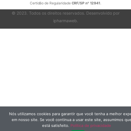
Certidão de Regularidade
CRF/SP nº 12941
.
© 2023. Todos os direitos reservados. Desenvolvido por
ipharmaweb
.
Nós utilizamos cookies para garantir que você tenha a melhor expe
em nosso site. Se você continua a usar este site, assumimos qu
está satisfeito.
Política de privacidade