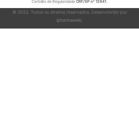
Certidão de Regularidade
CRF/SP nº 12941
.
© 2023. Todos os direitos reservados. Desenvolvido por
ipharmaweb
.