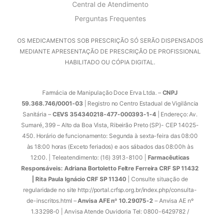
Central de Atendimento
Perguntas Frequentes
OS MEDICAMENTOS SOB PRESCRIÇÃO SÓ SERÃO DISPENSADOS
MEDIANTE APRESENTAÇÃO DE PRESCRIÇÃO DE PROFISSIONAL
HABILITADO OU CÓPIA DIGITAL.
Farmácia de Manipulação Doce Erva Ltda. –
CNPJ
59.368.746/0001-03
| Registro no Centro Estadual de Vigilância
Sanitária –
CEVS 354340218-477-000393-1-4
| Endereço: Av.
Sumaré, 399 – Alto da Boa Vista, Ribeirão Preto (SP)- CEP 14025-
450. Horário de funcionamento: Segunda à sexta-feira das 08:00
às 18:00 horas (Exceto feriados) e aos sábados das 08:00h às
12:00. | Teleatendimento: (16) 3913-8100 |
Farmacêuticas
Responsáveis: Adriana Bortoletto Feltre Ferreira CRF SP 11432
| Rita Paula Ignácio CRF SP 11340
| Consulte situação de
regularidade no site http://portal.crfsp.org.br/index.php/consulta-
de-inscritos.html –
Anvisa AFE nº 10.29075-2
– Anvisa AE nº
1.33298-0 | Anvisa Atende Ouvidoria Tel: 0800-6429782 /