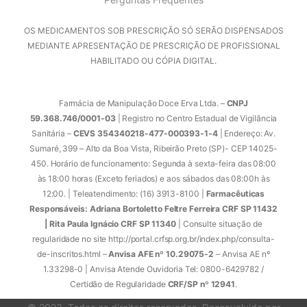
OS MEDICAMENTOS SOB PRESCRIÇÃO SÓ SERÃO DISPENSADOS
MEDIANTE APRESENTAÇÃO DE PRESCRIÇÃO DE PROFISSIONAL
HABILITADO OU CÓPIA DIGITAL.
Farmácia de Manipulação Doce Erva Ltda. –
CNPJ
59.368.746/0001-03
| Registro no Centro Estadual de Vigilância
Sanitária –
CEVS 354340218-477-000393-1-4
| Endereço: Av.
Sumaré, 399 – Alto da Boa Vista, Ribeirão Preto (SP)- CEP 14025-
450. Horário de funcionamento: Segunda à sexta-feira das 08:00
às 18:00 horas (Exceto feriados) e aos sábados das 08:00h às
12:00. | Teleatendimento: (16) 3913-8100 |
Farmacêuticas
Responsáveis: Adriana Bortoletto Feltre Ferreira CRF SP 11432
| Rita Paula Ignácio CRF SP 11340
| Consulte situação de
regularidade no site http://portal.crfsp.org.br/index.php/consulta-
de-inscritos.html –
Anvisa AFE nº 10.29075-2
– Anvisa AE nº
1.33298-0 | Anvisa Atende Ouvidoria Tel: 0800-6429782 /
Certidão de Regularidade
CRF/SP nº 12941
.