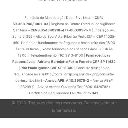
Farmácia de Manipulação Doce Erva Ltda. –
CNPJ
59.368.746/0001-03
| Registro no Centro Estadual de Vigilância
Sanitária –
CEVS 354340218-477-000393-1-4
| Endereço: Av.
Sumaré, 399 – Alto da Boa Vista, Ribeirão Preto (SP)- CEP 14025-
450. Horário de funcionamento: Segunda à sexta-feira das 08:00
às 18:00 horas (Exceto feriados) e aos sábados das 08:00h às
12:00. | Teleatendimento: (16) 3913-8100 |
Farmacêuticas
Responsáveis: Adriana Bortoletto Feltre Ferreira CRF SP 11432
| Rita Paula Ignácio CRF SP 11340
| Consulte situação de
regularidade no site http://portal.crfsp.org.br/index.php/consulta-
de-inscritos.html –
Anvisa AFE nº 10.29075-2
– Anvisa AE nº
1.33298-0 | Anvisa Atende Ouvidoria Tel: 0800-6429782 /
Certidão de Regularidade
CRF/SP nº 12941
.
© 2023. Todos os direitos reservados. Desenvolvido por
ipharmaweb
.