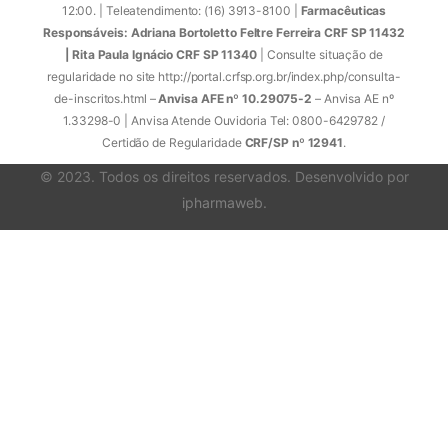
12:00. | Teleatendimento: (16) 3913-8100 |
Farmacêuticas
Responsáveis: Adriana Bortoletto Feltre Ferreira CRF SP 11432
| Rita Paula Ignácio CRF SP 11340
| Consulte situação de
regularidade no site http://portal.crfsp.org.br/index.php/consulta-
de-inscritos.html –
Anvisa AFE nº 10.29075-2
– Anvisa AE nº
1.33298-0 | Anvisa Atende Ouvidoria Tel: 0800-6429782 /
Certidão de Regularidade
CRF/SP nº 12941
.
© 2023. Todos os direitos reservados. Desenvolvido por
ipharmaweb
.