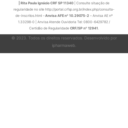
| Rita Paula Ignácio CRF SP 11340
| Consulte situação de
regularidade no site http://portal.crfsp.org.br/index.php/consulta-
de-inscritos.html –
Anvisa AFE nº 10.29075-2
– Anvisa AE nº
1.33298-0 | Anvisa Atende Ouvidoria Tel: 0800-6429782 /
Certidão de Regularidade
CRF/SP nº 12941
.
© 2023. Todos os direitos reservados. Desenvolvido por
ipharmaweb
.