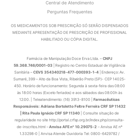
Central de Atendimento
Perguntas Frequentes
OS MEDICAMENTOS SOB PRESCRIÇÃO SÓ SERÃO DISPENSADOS
MEDIANTE APRESENTAÇÃO DE PRESCRIÇÃO DE PROFISSIONAL
HABILITADO OU CÓPIA DIGITAL.
Farmácia de Manipulação Doce Erva Ltda. –
CNPJ
59.368.746/0001-03
| Registro no Centro Estadual de Vigilância
Sanitária –
CEVS 354340218-477-000393-1-4
| Endereço: Av.
Sumaré, 399 – Alto da Boa Vista, Ribeirão Preto (SP)- CEP 14025-
450. Horário de funcionamento: Segunda à sexta-feira das 08:00
às 18:00 horas (Exceto feriados) e aos sábados das 08:00h às
12:00. | Teleatendimento: (16) 3913-8100 |
Farmacêuticas
Responsáveis: Adriana Bortoletto Feltre Ferreira CRF SP 11432
| Rita Paula Ignácio CRF SP 11340
| Consulte situação de
regularidade no site http://portal.crfsp.org.br/index.php/consulta-
de-inscritos.html –
Anvisa AFE nº 10.29075-2
– Anvisa AE nº
1.33298-0 | Anvisa Atende Ouvidoria Tel: 0800-6429782 /