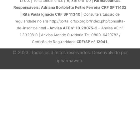
12:00. | Teleatendimento: (16) 3913-8100 |
Farmacêuticas
Responsáveis: Adriana Bortoletto Feltre Ferreira CRF SP 11432
| Rita Paula Ignácio CRF SP 11340
| Consulte situação de
regularidade no site http://portal.crfsp.org.br/index.php/consulta-
de-inscritos.html –
Anvisa AFE nº 10.29075-2
– Anvisa AE nº
1.33298-0 | Anvisa Atende Ouvidoria Tel: 0800-6429782 /
Certidão de Regularidade
CRF/SP nº 12941
.
© 2023. Todos os direitos reservados. Desenvolvido por
ipharmaweb
.