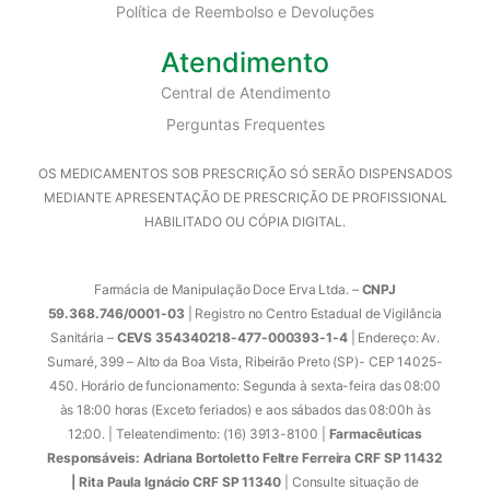
Política de Reembolso e Devoluções
Atendimento
Central de Atendimento
Perguntas Frequentes
OS MEDICAMENTOS SOB PRESCRIÇÃO SÓ SERÃO DISPENSADOS
MEDIANTE APRESENTAÇÃO DE PRESCRIÇÃO DE PROFISSIONAL
HABILITADO OU CÓPIA DIGITAL.
Farmácia de Manipulação Doce Erva Ltda. –
CNPJ
59.368.746/0001-03
| Registro no Centro Estadual de Vigilância
Sanitária –
CEVS 354340218-477-000393-1-4
| Endereço: Av.
Sumaré, 399 – Alto da Boa Vista, Ribeirão Preto (SP)- CEP 14025-
450. Horário de funcionamento: Segunda à sexta-feira das 08:00
às 18:00 horas (Exceto feriados) e aos sábados das 08:00h às
12:00. | Teleatendimento: (16) 3913-8100 |
Farmacêuticas
Responsáveis: Adriana Bortoletto Feltre Ferreira CRF SP 11432
| Rita Paula Ignácio CRF SP 11340
| Consulte situação de