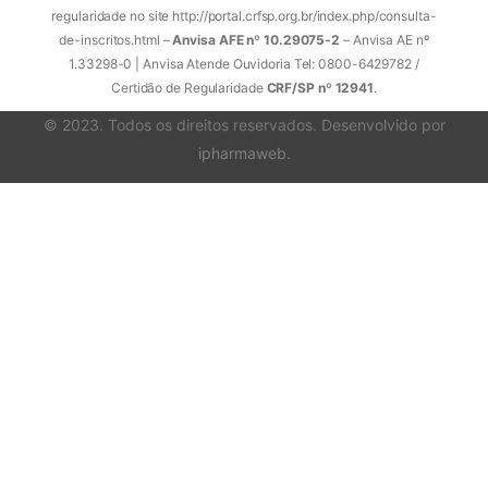
regularidade no site http://portal.crfsp.org.br/index.php/consulta-
de-inscritos.html –
Anvisa AFE nº 10.29075-2
– Anvisa AE nº
1.33298-0 | Anvisa Atende Ouvidoria Tel: 0800-6429782 /
Certidão de Regularidade
CRF/SP nº 12941
.
© 2023. Todos os direitos reservados. Desenvolvido por
ipharmaweb
.