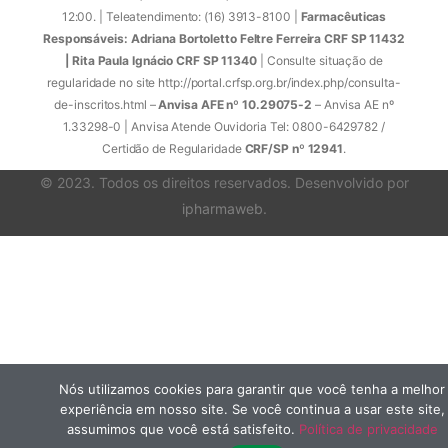
12:00. | Teleatendimento: (16) 3913-8100 |
Farmacêuticas
Responsáveis: Adriana Bortoletto Feltre Ferreira CRF SP 11432
| Rita Paula Ignácio CRF SP 11340
| Consulte situação de
regularidade no site http://portal.crfsp.org.br/index.php/consulta-
de-inscritos.html –
Anvisa AFE nº 10.29075-2
– Anvisa AE nº
1.33298-0 | Anvisa Atende Ouvidoria Tel: 0800-6429782 /
Certidão de Regularidade
CRF/SP nº 12941
.
© 2023. Todos os direitos reservados. Desenvolvido por
ipharmaweb
.
Nós utilizamos cookies para garantir que você tenha a melhor
experiência em nosso site. Se você continua a usar este site,
assumimos que você está satisfeito.
Política de privacidade