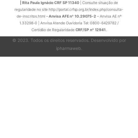
| Rita Paula Ignácio CRF SP 11340
| Consulte situação de
regularidade no site http://portal.crfsp.org.br/index.php/consulta-
de-inscritos.html –
Anvisa AFE nº 10.29075-2
– Anvisa AE nº
1.33298-0 | Anvisa Atende Ouvidoria Tel: 0800-6429782 /
Certidão de Regularidade
CRF/SP nº 12941
.
© 2023. Todos os direitos reservados. Desenvolvido por
ipharmaweb
.