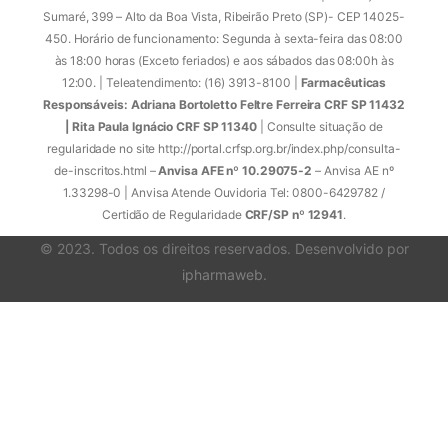
Sumaré, 399 – Alto da Boa Vista, Ribeirão Preto (SP)- CEP 14025-
450. Horário de funcionamento: Segunda à sexta-feira das 08:00
às 18:00 horas (Exceto feriados) e aos sábados das 08:00h às
12:00. | Teleatendimento: (16) 3913-8100 |
Farmacêuticas
Responsáveis: Adriana Bortoletto Feltre Ferreira CRF SP 11432
| Rita Paula Ignácio CRF SP 11340
| Consulte situação de
regularidade no site http://portal.crfsp.org.br/index.php/consulta-
de-inscritos.html –
Anvisa AFE nº 10.29075-2
– Anvisa AE nº
1.33298-0 | Anvisa Atende Ouvidoria Tel: 0800-6429782 /
Certidão de Regularidade
CRF/SP nº 12941
.
© 2023. Todos os direitos reservados. Desenvolvido por
ipharmaweb
.