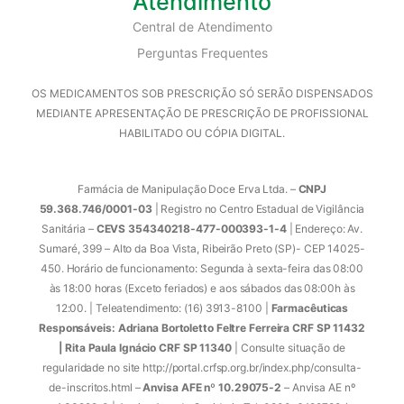
Atendimento
Central de Atendimento
Perguntas Frequentes
OS MEDICAMENTOS SOB PRESCRIÇÃO SÓ SERÃO DISPENSADOS
MEDIANTE APRESENTAÇÃO DE PRESCRIÇÃO DE PROFISSIONAL
HABILITADO OU CÓPIA DIGITAL.
Farmácia de Manipulação Doce Erva Ltda. –
CNPJ
59.368.746/0001-03
| Registro no Centro Estadual de Vigilância
Sanitária –
CEVS 354340218-477-000393-1-4
| Endereço: Av.
Sumaré, 399 – Alto da Boa Vista, Ribeirão Preto (SP)- CEP 14025-
450. Horário de funcionamento: Segunda à sexta-feira das 08:00
às 18:00 horas (Exceto feriados) e aos sábados das 08:00h às
12:00. | Teleatendimento: (16) 3913-8100 |
Farmacêuticas
Responsáveis: Adriana Bortoletto Feltre Ferreira CRF SP 11432
| Rita Paula Ignácio CRF SP 11340
| Consulte situação de
regularidade no site http://portal.crfsp.org.br/index.php/consulta-
de-inscritos.html –
Anvisa AFE nº 10.29075-2
– Anvisa AE nº