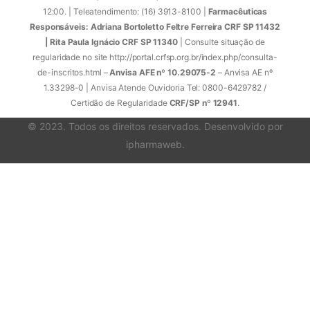
12:00. | Teleatendimento: (16) 3913-8100 |
Farmacêuticas
Responsáveis: Adriana Bortoletto Feltre Ferreira CRF SP 11432
| Rita Paula Ignácio CRF SP 11340
| Consulte situação de
regularidade no site http://portal.crfsp.org.br/index.php/consulta-
de-inscritos.html –
Anvisa AFE nº 10.29075-2
– Anvisa AE nº
1.33298-0 | Anvisa Atende Ouvidoria Tel: 0800-6429782 /
Certidão de Regularidade
CRF/SP nº 12941
.
© 2023. Todos os direitos reservados. Desenvolvido por
ipharmaweb
.