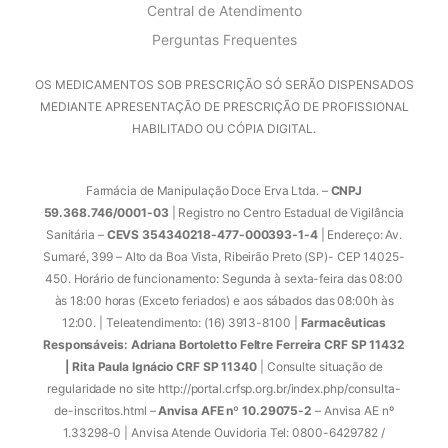
Central de Atendimento
Perguntas Frequentes
OS MEDICAMENTOS SOB PRESCRIÇÃO SÓ SERÃO DISPENSADOS
MEDIANTE APRESENTAÇÃO DE PRESCRIÇÃO DE PROFISSIONAL
HABILITADO OU CÓPIA DIGITAL.
Farmácia de Manipulação Doce Erva Ltda. –
CNPJ
59.368.746/0001-03
| Registro no Centro Estadual de Vigilância
Sanitária –
CEVS 354340218-477-000393-1-4
| Endereço: Av.
Sumaré, 399 – Alto da Boa Vista, Ribeirão Preto (SP)- CEP 14025-
450. Horário de funcionamento: Segunda à sexta-feira das 08:00
às 18:00 horas (Exceto feriados) e aos sábados das 08:00h às
12:00. | Teleatendimento: (16) 3913-8100 |
Farmacêuticas
Responsáveis: Adriana Bortoletto Feltre Ferreira CRF SP 11432
| Rita Paula Ignácio CRF SP 11340
| Consulte situação de
regularidade no site http://portal.crfsp.org.br/index.php/consulta-
de-inscritos.html –
Anvisa AFE nº 10.29075-2
– Anvisa AE nº
1.33298-0 | Anvisa Atende Ouvidoria Tel: 0800-6429782 /