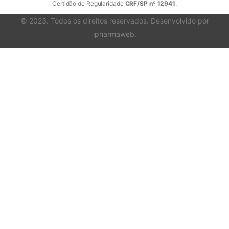
Certidão de Regularidade
CRF/SP nº 12941
.
© 2023. Todos os direitos reservados. Desenvolvido por
ipharmaweb
.