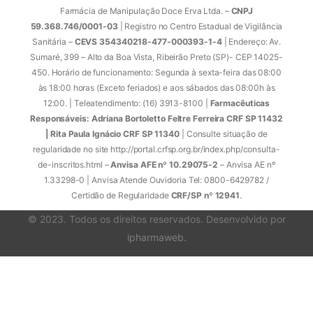
Farmácia de Manipulação Doce Erva Ltda. –
CNPJ
59.368.746/0001-03
| Registro no Centro Estadual de Vigilância
Sanitária –
CEVS 354340218-477-000393-1-4
| Endereço: Av.
Sumaré, 399 – Alto da Boa Vista, Ribeirão Preto (SP)- CEP 14025-
450. Horário de funcionamento: Segunda à sexta-feira das 08:00
às 18:00 horas (Exceto feriados) e aos sábados das 08:00h às
12:00. | Teleatendimento: (16) 3913-8100 |
Farmacêuticas
Responsáveis: Adriana Bortoletto Feltre Ferreira CRF SP 11432
| Rita Paula Ignácio CRF SP 11340
| Consulte situação de
regularidade no site http://portal.crfsp.org.br/index.php/consulta-
de-inscritos.html –
Anvisa AFE nº 10.29075-2
– Anvisa AE nº
1.33298-0 | Anvisa Atende Ouvidoria Tel: 0800-6429782 /
Certidão de Regularidade
CRF/SP nº 12941
.
© 2023. Todos os direitos reservados. Desenvolvido por
ipharmaweb
.