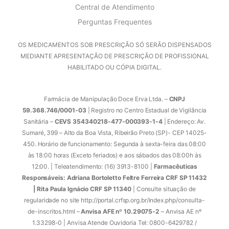
Central de Atendimento
Perguntas Frequentes
OS MEDICAMENTOS SOB PRESCRIÇÃO SÓ SERÃO DISPENSADOS
MEDIANTE APRESENTAÇÃO DE PRESCRIÇÃO DE PROFISSIONAL
HABILITADO OU CÓPIA DIGITAL.
Farmácia de Manipulação Doce Erva Ltda. –
CNPJ
59.368.746/0001-03
| Registro no Centro Estadual de Vigilância
Sanitária –
CEVS 354340218-477-000393-1-4
| Endereço: Av.
Sumaré, 399 – Alto da Boa Vista, Ribeirão Preto (SP)- CEP 14025-
450. Horário de funcionamento: Segunda à sexta-feira das 08:00
às 18:00 horas (Exceto feriados) e aos sábados das 08:00h às
12:00. | Teleatendimento: (16) 3913-8100 |
Farmacêuticas
Responsáveis: Adriana Bortoletto Feltre Ferreira CRF SP 11432
| Rita Paula Ignácio CRF SP 11340
| Consulte situação de
regularidade no site http://portal.crfsp.org.br/index.php/consulta-
de-inscritos.html –
Anvisa AFE nº 10.29075-2
– Anvisa AE nº
1.33298-0 | Anvisa Atende Ouvidoria Tel: 0800-6429782 /