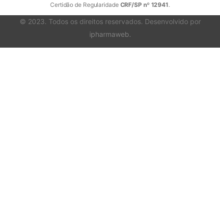
Certidão de Regularidade
CRF/SP nº 12941
.
© 2023. Todos os direitos reservados. Desenvolvido por
ipharmaweb
.