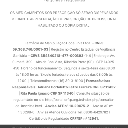
OS MEDICAMENTOS SOB PRESCRIÇÃO SÓ SERÃO DISPENSADOS
MEDIANTE APRESENTAÇÃO DE PRESCRIÇÃO DE PROFISSIONAL
HABILITADO OU CÓPIA DIGITAL.
Farmácia de Manipulação Doce Erva Ltda. –
CNPJ
59.368.746/0001-03
| Registro no Centro Estadual de Vigilância
Sanitária –
CEVS 354340218-477-000393-1-4
| Endereço: Av.
Sumaré, 399 – Alto da Boa Vista, Ribeirão Preto (SP)- CEP 14025-
450. Horário de funcionamento: Segunda à sexta-feira das 08:00
às 18:00 horas (Exceto feriados) e aos sábados das 08:00h às
12:00. | Teleatendimento: (16) 3913-8100 |
Farmacêuticas
Responsáveis: Adriana Bortoletto Feltre Ferreira CRF SP 11432
| Rita Paula Ignácio CRF SP 11340
| Consulte situação de
regularidade no site http://portal.crfsp.org.br/index.php/consulta-
de-inscritos.html –
Anvisa AFE nº 10.29075-2
– Anvisa AE nº
1.33298-0 | Anvisa Atende Ouvidoria Tel: 0800-6429782 /
Certidão de Regularidade
CRF/SP nº 12941
.