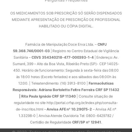
OS MEDICAMENTOS SOB PRESCRIÇÃO SÓ SERÃO DISPENSADOS
MEDIANTE APRESENTAÇÃO DE PRESCRIÇÃO DE PROFISSIONAL
HABILITADO OU CÓPIA DIGITAL.
Farmácia de Manipulação Doce Erva Ltda. –
CNPJ
59.368.746/0001-03
| Registro no Centro Estadual de Vigilância
Sanitária –
CEVS 354340218-477-000393-1-4
| Endereço: Av.
Sumaré, 399 – Alto da Boa Vista, Ribeirão Preto (SP)- CEP 14025-
450. Horário de funcionamento: Segunda à sexta-feira das 08:00
às 18:00 horas (Exceto feriados) e aos sábados das 08:00h às
12:00. | Teleatendimento: (16) 3913-8100 |
Farmacêuticas
Responsáveis: Adriana Bortoletto Feltre Ferreira CRF SP 11432
| Rita Paula Ignácio CRF SP 11340
| Consulte situação de
regularidade no site http://portal.crfsp.org.br/index.php/consulta-
de-inscritos.html –
Anvisa AFE nº 10.29075-2
– Anvisa AE nº
1.33298-0 | Anvisa Atende Ouvidoria Tel: 0800-6429782 /
Certidão de Regularidade
CRF/SP nº 12941
.