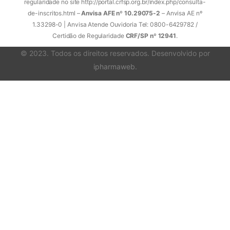
regularidade no site http://portal.crfsp.org.br/index.php/consulta-
de-inscritos.html –
Anvisa AFE nº 10.29075-2
– Anvisa AE nº
1.33298-0 | Anvisa Atende Ouvidoria Tel: 0800-6429782 /
Certidão de Regularidade
CRF/SP nº 12941
.
© 2023. Todos os direitos reservados. Desenvolvido por
ipharmaweb
.