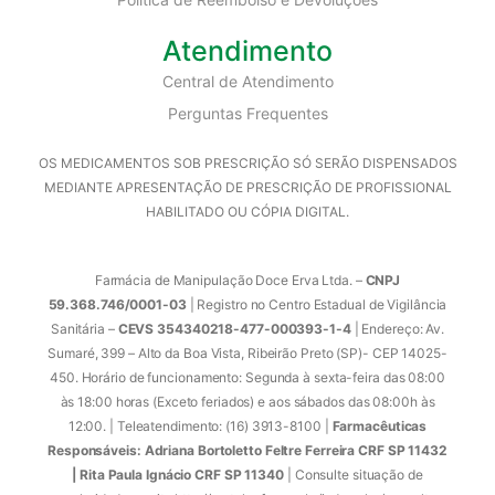
Atendimento
Central de Atendimento
Perguntas Frequentes
OS MEDICAMENTOS SOB PRESCRIÇÃO SÓ SERÃO DISPENSADOS
MEDIANTE APRESENTAÇÃO DE PRESCRIÇÃO DE PROFISSIONAL
HABILITADO OU CÓPIA DIGITAL.
Farmácia de Manipulação Doce Erva Ltda. –
CNPJ
59.368.746/0001-03
| Registro no Centro Estadual de Vigilância
Sanitária –
CEVS 354340218-477-000393-1-4
| Endereço: Av.
Sumaré, 399 – Alto da Boa Vista, Ribeirão Preto (SP)- CEP 14025-
450. Horário de funcionamento: Segunda à sexta-feira das 08:00
às 18:00 horas (Exceto feriados) e aos sábados das 08:00h às
12:00. | Teleatendimento: (16) 3913-8100 |
Farmacêuticas
Responsáveis: Adriana Bortoletto Feltre Ferreira CRF SP 11432
| Rita Paula Ignácio CRF SP 11340
| Consulte situação de