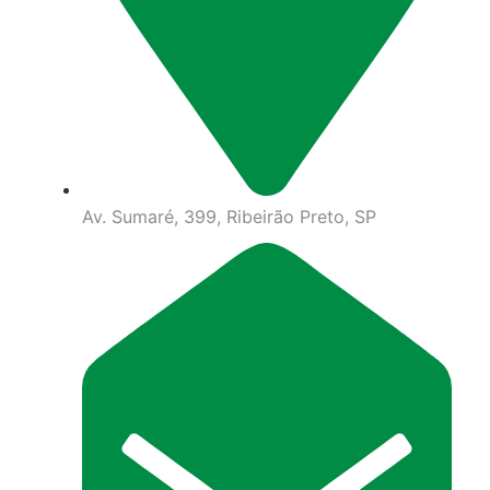
Av. Sumaré, 399, Ribeirão Preto, SP