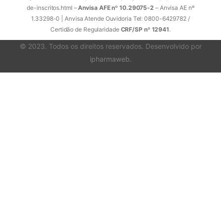
de-inscritos.html –
Anvisa AFE nº 10.29075-2
– Anvisa AE nº
1.33298-0 | Anvisa Atende Ouvidoria Tel: 0800-6429782 /
Certidão de Regularidade
CRF/SP nº 12941
.
© 2023. Todos os direitos reservados. Desenvolvido por
ipharmaweb
.