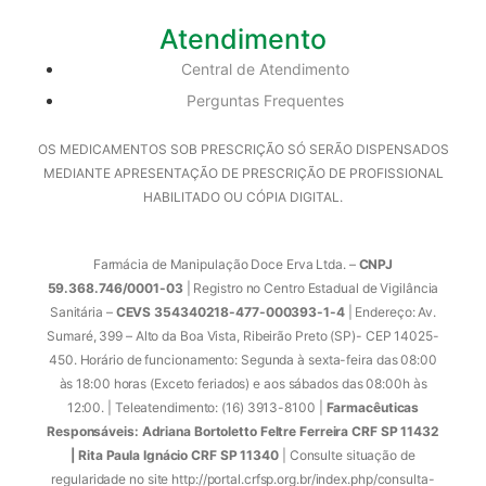
Atendimento
Central de Atendimento
Perguntas Frequentes
OS MEDICAMENTOS SOB PRESCRIÇÃO SÓ SERÃO DISPENSADOS
MEDIANTE APRESENTAÇÃO DE PRESCRIÇÃO DE PROFISSIONAL
HABILITADO OU CÓPIA DIGITAL.
Farmácia de Manipulação Doce Erva Ltda. –
CNPJ
59.368.746/0001-03
| Registro no Centro Estadual de Vigilância
Sanitária –
CEVS 354340218-477-000393-1-4
| Endereço: Av.
Sumaré, 399 – Alto da Boa Vista, Ribeirão Preto (SP)- CEP 14025-
450. Horário de funcionamento: Segunda à sexta-feira das 08:00
às 18:00 horas (Exceto feriados) e aos sábados das 08:00h às
12:00. | Teleatendimento: (16) 3913-8100 |
Farmacêuticas
Responsáveis: Adriana Bortoletto Feltre Ferreira CRF SP 11432
| Rita Paula Ignácio CRF SP 11340
| Consulte situação de
regularidade no site http://portal.crfsp.org.br/index.php/consulta-