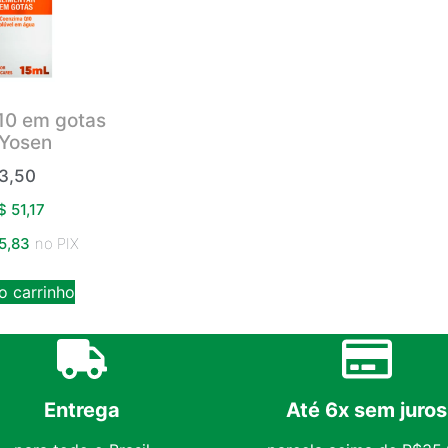
10 em gotas
 Yosen
3,50
$
51,17
5,83
no PIX
o carrinho
Entrega
Até 6x sem juros