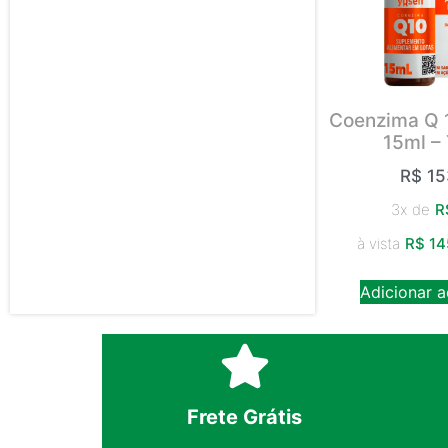
Coenzima Q 
15ml –
R$
15
3x de
R
à vista
R$
14
Adicionar a
Frete Grátis