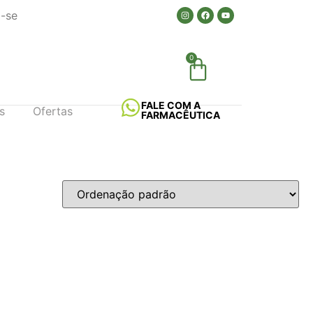
a-se
0
FALE COM A
s
Ofertas
FARMACÊUTICA