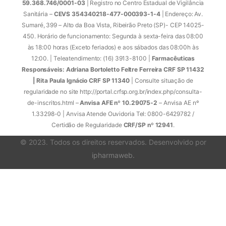
59.368.746/0001-03
| Registro no Centro Estadual de Vigilância
Sanitária –
CEVS 354340218-477-000393-1-4
| Endereço: Av.
Sumaré, 399 – Alto da Boa Vista, Ribeirão Preto (SP)- CEP 14025-
450. Horário de funcionamento: Segunda à sexta-feira das 08:00
às 18:00 horas (Exceto feriados) e aos sábados das 08:00h às
12:00. | Teleatendimento: (16) 3913-8100 |
Farmacêuticas
Responsáveis: Adriana Bortoletto Feltre Ferreira CRF SP 11432
| Rita Paula Ignácio CRF SP 11340
| Consulte situação de
regularidade no site http://portal.crfsp.org.br/index.php/consulta-
de-inscritos.html –
Anvisa AFE nº 10.29075-2
– Anvisa AE nº
1.33298-0 | Anvisa Atende Ouvidoria Tel: 0800-6429782 /
Certidão de Regularidade
CRF/SP nº 12941
.
© 2023. Todos os direitos reservados. Desenvolvido por
ipharmaweb
.