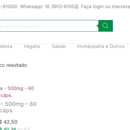
3-8100
Whatsapp: 16 3913-8100
Faça login ou inscrev
Beleza
Vegano
Saúde
Homeopatia e Outros
co resultado
a – 500mg – 60
cáps.
$
42,50
$
40,38
no PIX