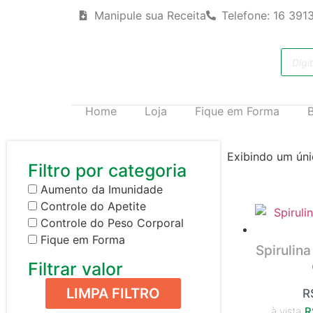
Manipule sua Receita
Telefone: 16 391
Home
Loja
Fique em Forma
Exibindo um úni
Filtro por categoria
Aumento da Imunidade
Controle do Apetite
Controle do Peso Corporal
Fique em Forma
Spirulin
Filtrar valor
LIMPA FILTRO
R
à vista
R