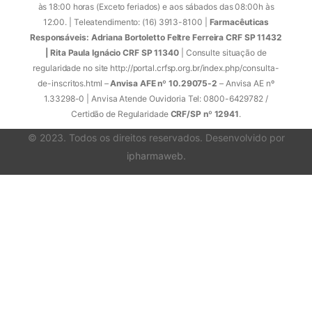
às 18:00 horas (Exceto feriados) e aos sábados das 08:00h às
12:00. | Teleatendimento: (16) 3913-8100 |
Farmacêuticas
Responsáveis: Adriana Bortoletto Feltre Ferreira CRF SP 11432
| Rita Paula Ignácio CRF SP 11340
| Consulte situação de
regularidade no site http://portal.crfsp.org.br/index.php/consulta-
de-inscritos.html –
Anvisa AFE nº 10.29075-2
– Anvisa AE nº
1.33298-0 | Anvisa Atende Ouvidoria Tel: 0800-6429782 /
Certidão de Regularidade
CRF/SP nº 12941
.
© 2023. Todos os direitos reservados. Desenvolvido por
ipharmaweb
.