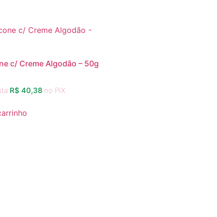
one c/ Creme Algodão – 50g
sta
R$
40,38
no PIX
carrinho