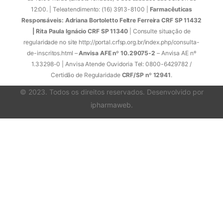
12:00. | Teleatendimento: (16) 3913-8100 |
Farmacêuticas
Responsáveis: Adriana Bortoletto Feltre Ferreira CRF SP 11432
| Rita Paula Ignácio CRF SP 11340
| Consulte situação de
regularidade no site http://portal.crfsp.org.br/index.php/consulta-
de-inscritos.html –
Anvisa AFE nº 10.29075-2
– Anvisa AE nº
1.33298-0 | Anvisa Atende Ouvidoria Tel: 0800-6429782 /
Certidão de Regularidade
CRF/SP nº 12941
.
© 2023. Todos os direitos reservados. Desenvolvido por
ipharmaweb
.