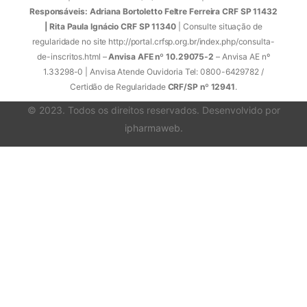
Responsáveis: Adriana Bortoletto Feltre Ferreira CRF SP 11432
| Rita Paula Ignácio CRF SP 11340
| Consulte situação de
regularidade no site http://portal.crfsp.org.br/index.php/consulta-
de-inscritos.html –
Anvisa AFE nº 10.29075-2
– Anvisa AE nº
1.33298-0 | Anvisa Atende Ouvidoria Tel: 0800-6429782 /
Certidão de Regularidade
CRF/SP nº 12941
.
© 2023. Todos os direitos reservados. Desenvolvido por
ipharmaweb
.