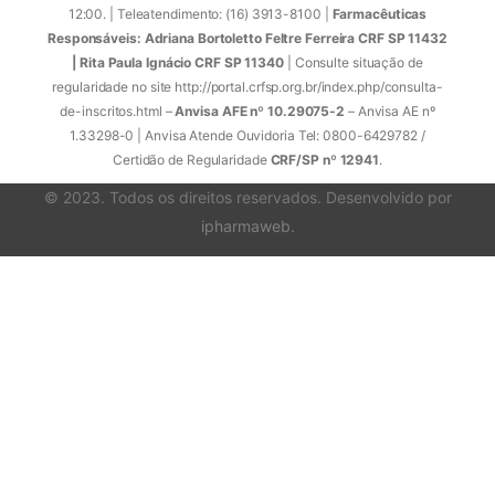
12:00. | Teleatendimento: (16) 3913-8100 |
Farmacêuticas
Responsáveis: Adriana Bortoletto Feltre Ferreira CRF SP 11432
| Rita Paula Ignácio CRF SP 11340
| Consulte situação de
regularidade no site http://portal.crfsp.org.br/index.php/consulta-
de-inscritos.html –
Anvisa AFE nº 10.29075-2
– Anvisa AE nº
1.33298-0 | Anvisa Atende Ouvidoria Tel: 0800-6429782 /
Certidão de Regularidade
CRF/SP nº 12941
.
© 2023. Todos os direitos reservados. Desenvolvido por
ipharmaweb
.