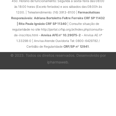
450. Horário de funcionamento: Segunda à sexta-feira das 08:00
às 18:00 horas (Exceto feriados) e aos sábados das 08:00h às
12:00. | Teleatendimento: (16) 3913-8100 |
Farmacêuticas
Responsáveis: Adriana Bortoletto Feltre Ferreira CRF SP 11432
| Rita Paula Ignácio CRF SP 11340
| Consulte situação de
regularidade no site http://portal.crfsp.org.br/index.php/consulta-
de-inscritos.html –
Anvisa AFE nº 10.29075-2
– Anvisa AE nº
1.33298-0 | Anvisa Atende Ouvidoria Tel: 0800-6429782 /
Certidão de Regularidade
CRF/SP nº 12941
.
© 2023. Todos os direitos reservados. Desenvolvido por
ipharmaweb
.