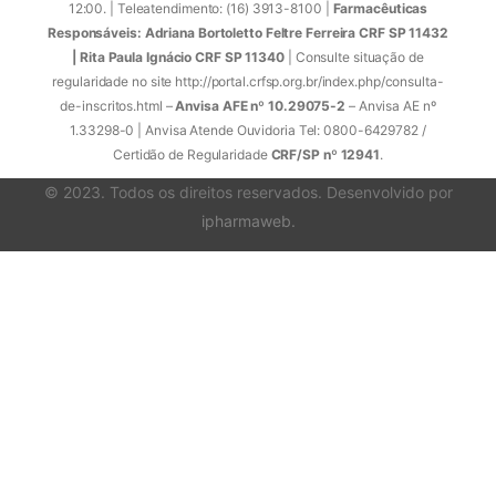
12:00. | Teleatendimento: (16) 3913-8100 |
Farmacêuticas
Responsáveis: Adriana Bortoletto Feltre Ferreira CRF SP 11432
| Rita Paula Ignácio CRF SP 11340
| Consulte situação de
regularidade no site http://portal.crfsp.org.br/index.php/consulta-
de-inscritos.html –
Anvisa AFE nº 10.29075-2
– Anvisa AE nº
1.33298-0 | Anvisa Atende Ouvidoria Tel: 0800-6429782 /
Certidão de Regularidade
CRF/SP nº 12941
.
© 2023. Todos os direitos reservados. Desenvolvido por
ipharmaweb
.