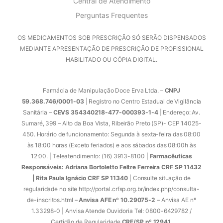
Central de Atendimento
Perguntas Frequentes
OS MEDICAMENTOS SOB PRESCRIÇÃO SÓ SERÃO DISPENSADOS
MEDIANTE APRESENTAÇÃO DE PRESCRIÇÃO DE PROFISSIONAL
HABILITADO OU CÓPIA DIGITAL.
Farmácia de Manipulação Doce Erva Ltda. –
CNPJ
59.368.746/0001-03
| Registro no Centro Estadual de Vigilância
Sanitária –
CEVS 354340218-477-000393-1-4
| Endereço: Av.
Sumaré, 399 – Alto da Boa Vista, Ribeirão Preto (SP)- CEP 14025-
450. Horário de funcionamento: Segunda à sexta-feira das 08:00
às 18:00 horas (Exceto feriados) e aos sábados das 08:00h às
12:00. | Teleatendimento: (16) 3913-8100 |
Farmacêuticas
Responsáveis: Adriana Bortoletto Feltre Ferreira CRF SP 11432
| Rita Paula Ignácio CRF SP 11340
| Consulte situação de
regularidade no site http://portal.crfsp.org.br/index.php/consulta-
de-inscritos.html –
Anvisa AFE nº 10.29075-2
– Anvisa AE nº
1.33298-0 | Anvisa Atende Ouvidoria Tel: 0800-6429782 /
Certidão de Regularidade
CRF/SP nº 12941
.