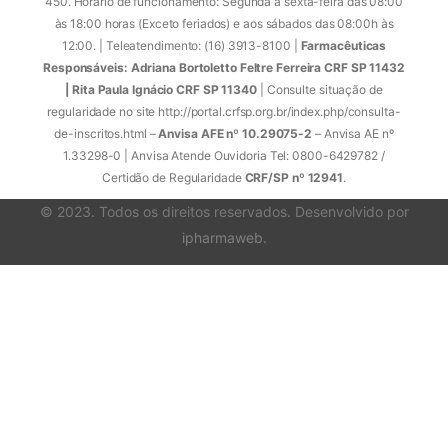
450. Horário de funcionamento: Segunda à sexta-feira das 08:00
às 18:00 horas (Exceto feriados) e aos sábados das 08:00h às
12:00. | Teleatendimento: (16) 3913-8100 |
Farmacêuticas
Responsáveis: Adriana Bortoletto Feltre Ferreira CRF SP 11432
| Rita Paula Ignácio CRF SP 11340
| Consulte situação de
regularidade no site http://portal.crfsp.org.br/index.php/consulta-
de-inscritos.html –
Anvisa AFE nº 10.29075-2
– Anvisa AE nº
1.33298-0 | Anvisa Atende Ouvidoria Tel: 0800-6429782 /
Certidão de Regularidade
CRF/SP nº 12941
.
© 2023. Todos os direitos reservados. Desenvolvido por
ipharmaweb
.