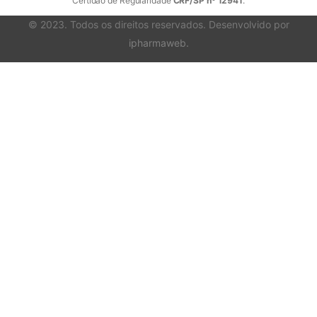
Certidão de Regularidade
CRF/SP nº 12941
.
© 2023. Todos os direitos reservados. Desenvolvido por
ipharmaweb
.