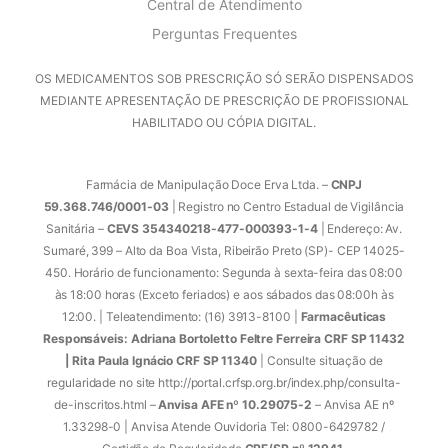
Central de Atendimento
Perguntas Frequentes
OS MEDICAMENTOS SOB PRESCRIÇÃO SÓ SERÃO DISPENSADOS
MEDIANTE APRESENTAÇÃO DE PRESCRIÇÃO DE PROFISSIONAL
HABILITADO OU CÓPIA DIGITAL.
Farmácia de Manipulação Doce Erva Ltda. –
CNPJ
59.368.746/0001-03
| Registro no Centro Estadual de Vigilância
Sanitária –
CEVS 354340218-477-000393-1-4
| Endereço: Av.
Sumaré, 399 – Alto da Boa Vista, Ribeirão Preto (SP)- CEP 14025-
450. Horário de funcionamento: Segunda à sexta-feira das 08:00
às 18:00 horas (Exceto feriados) e aos sábados das 08:00h às
12:00. | Teleatendimento: (16) 3913-8100 |
Farmacêuticas
Responsáveis: Adriana Bortoletto Feltre Ferreira CRF SP 11432
| Rita Paula Ignácio CRF SP 11340
| Consulte situação de
regularidade no site http://portal.crfsp.org.br/index.php/consulta-
de-inscritos.html –
Anvisa AFE nº 10.29075-2
– Anvisa AE nº
1.33298-0 | Anvisa Atende Ouvidoria Tel: 0800-6429782 /