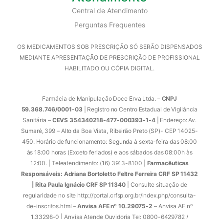
Central de Atendimento
Perguntas Frequentes
OS MEDICAMENTOS SOB PRESCRIÇÃO SÓ SERÃO DISPENSADOS
MEDIANTE APRESENTAÇÃO DE PRESCRIÇÃO DE PROFISSIONAL
HABILITADO OU CÓPIA DIGITAL.
Farmácia de Manipulação Doce Erva Ltda. –
CNPJ
59.368.746/0001-03
| Registro no Centro Estadual de Vigilância
Sanitária –
CEVS 354340218-477-000393-1-4
| Endereço: Av.
Sumaré, 399 – Alto da Boa Vista, Ribeirão Preto (SP)- CEP 14025-
450. Horário de funcionamento: Segunda à sexta-feira das 08:00
às 18:00 horas (Exceto feriados) e aos sábados das 08:00h às
12:00. | Teleatendimento: (16) 3913-8100 |
Farmacêuticas
Responsáveis: Adriana Bortoletto Feltre Ferreira CRF SP 11432
| Rita Paula Ignácio CRF SP 11340
| Consulte situação de
regularidade no site http://portal.crfsp.org.br/index.php/consulta-
de-inscritos.html –
Anvisa AFE nº 10.29075-2
– Anvisa AE nº
1.33298-0 | Anvisa Atende Ouvidoria Tel: 0800-6429782 /