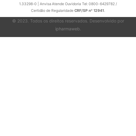
1.33298-0 | Anvisa Atende Ouvidoria Tel: 0800-6429782 /
Certidão de Regularidade
CRF/SP nº 12941
.
© 2023. Todos os direitos reservados. Desenvolvido por
ipharmaweb
.