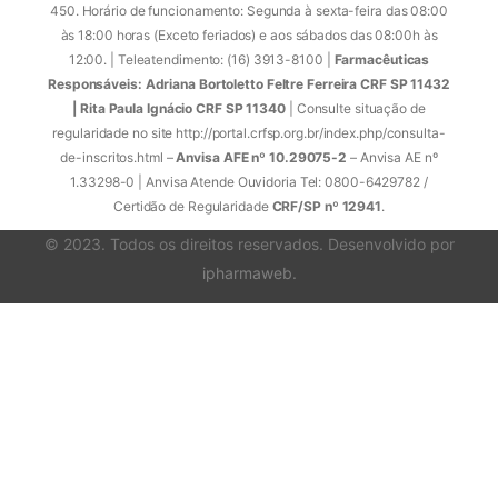
450. Horário de funcionamento: Segunda à sexta-feira das 08:00
às 18:00 horas (Exceto feriados) e aos sábados das 08:00h às
12:00. | Teleatendimento: (16) 3913-8100 |
Farmacêuticas
Responsáveis: Adriana Bortoletto Feltre Ferreira CRF SP 11432
| Rita Paula Ignácio CRF SP 11340
| Consulte situação de
regularidade no site http://portal.crfsp.org.br/index.php/consulta-
de-inscritos.html –
Anvisa AFE nº 10.29075-2
– Anvisa AE nº
1.33298-0 | Anvisa Atende Ouvidoria Tel: 0800-6429782 /
Certidão de Regularidade
CRF/SP nº 12941
.
© 2023. Todos os direitos reservados. Desenvolvido por
ipharmaweb
.