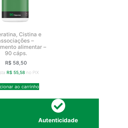
ratina, Cistina e
associações –
mento alimentar –
90 cáps.
R$
58,50
sta
R$
55,58
no PIX
cionar ao carrinho
Autenticidade