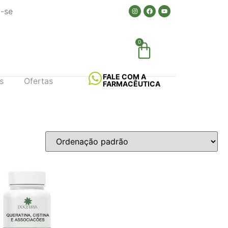
a-se
0
FALE COM A
s
Ofertas
FARMACÊUTICA