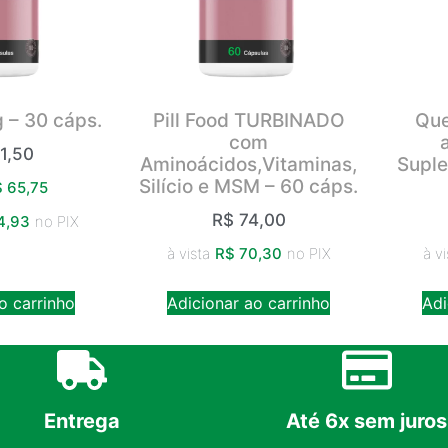
 – 30 cáps.
Pill Food TURBINADO
Que
com
1,50
Aminoácidos,Vitaminas,
Suple
Silício e MSM – 60 cáps.
$
65,75
R$
74,00
4,93
no PIX
à vista
R$
70,30
no PIX
à vi
o carrinho
Adicionar ao carrinho
Adi
Entrega
Até 6x sem juros