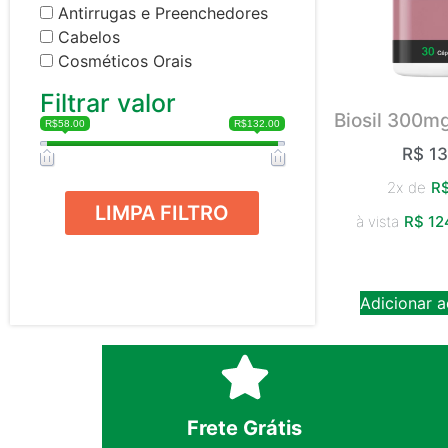
Antirrugas e Preenchedores
Cabelos
Cosméticos Orais
Filtrar valor
Biosil 300mg
R$58.00
R$132.00
R$
13
2x de
R
LIMPA FILTRO
à vista
R$
12
Adicionar a
Frete Grátis