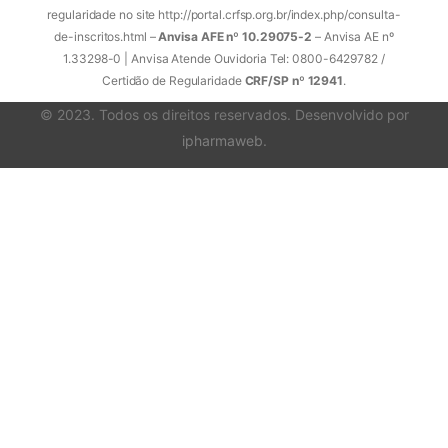
regularidade no site http://portal.crfsp.org.br/index.php/consulta-
de-inscritos.html –
Anvisa AFE nº 10.29075-2
– Anvisa AE nº
1.33298-0 | Anvisa Atende Ouvidoria Tel: 0800-6429782 /
Certidão de Regularidade
CRF/SP nº 12941
.
© 2023. Todos os direitos reservados. Desenvolvido por
ipharmaweb
.