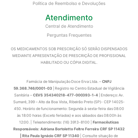
Política de Reembolso e Devoluções
Atendimento
Central de Atendimento
Perguntas Frequentes
OS MEDICAMENTOS SOB PRESCRIÇÃO SÓ SERÃO DISPENSADOS
MEDIANTE APRESENTAÇÃO DE PRESCRIÇÃO DE PROFISSIONAL
HABILITADO OU CÓPIA DIGITAL.
Farmácia de Manipulação Doce Erva Ltda. –
CNPJ
59.368.746/0001-03
| Registro no Centro Estadual de Vigilância
Sanitária –
CEVS 354340218-477-000393-1-4
| Endereço: Av.
Sumaré, 399 – Alto da Boa Vista, Ribeirão Preto (SP)- CEP 14025-
450. Horário de funcionamento: Segunda à sexta-feira das 08:00
às 18:00 horas (Exceto feriados) e aos sábados das 08:00h às
12:00. | Teleatendimento: (16) 3913-8100 |
Farmacêuticas
Responsáveis: Adriana Bortoletto Feltre Ferreira CRF SP 11432
| Rita Paula Ignácio CRF SP 11340
| Consulte situação de