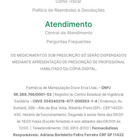
Como Trocar
Política de Reembolso e Devoluções
Atendimento
Central de Atendimento
Perguntas Frequentes
OS MEDICAMENTOS SOB PRESCRIÇÃO SÓ SERÃO DISPENSADOS
MEDIANTE APRESENTAÇÃO DE PRESCRIÇÃO DE PROFISSIONAL
HABILITADO OU CÓPIA DIGITAL.
Farmácia de Manipulação Doce Erva Ltda. –
CNPJ
59.368.746/0001-03
| Registro no Centro Estadual de Vigilância
Sanitária –
CEVS 354340218-477-000393-1-4
| Endereço: Av.
Sumaré, 399 – Alto da Boa Vista, Ribeirão Preto (SP)- CEP 14025-
450. Horário de funcionamento: Segunda à sexta-feira das 08:00
às 18:00 horas (Exceto feriados) e aos sábados das 08:00h às
12:00. | Teleatendimento: (16) 3913-8100 |
Farmacêuticas
Responsáveis: Adriana Bortoletto Feltre Ferreira CRF SP 11432