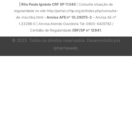
| Rita Paula Ignácio CRF SP 11340
| Consulte situação de
regularidade no site http://portal.crfsp.org.br/index.php/consulta-
de-inscritos.html –
Anvisa AFE nº 10.29075-2
– Anvisa AE nº
1.33298-0 | Anvisa Atende Ouvidoria Tel: 0800-6429782 /
Certidão de Regularidade
CRF/SP nº 12941
.
© 2023. Todos os direitos reservados. Desenvolvido por
ipharmaweb
.