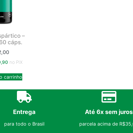
pártico –
60 cáps.
,00
,90
no PIX
o carrinho
Entrega
Até 6x sem juros
para todo o Brasil
parcela acima de R$35