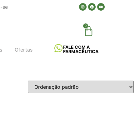
a-se
0
FALE COM A
s
Ofertas
FARMACÊUTICA