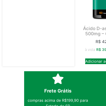
Ácido D-as
500mg – 
R$
42
à vista
R$
39
Adicionar a
Frete Grátis
compras acima de R$199,90 para
Estado de SP