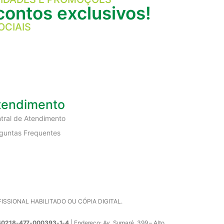
ontos exclusivos!
OCIAIS
tendimento
tral de Atendimento
guntas Frequentes
SIONAL HABILITADO OU CÓPIA DIGITAL.
0218-477-000393-1-4
| Endereço: Av. Sumaré, 399 – Alto