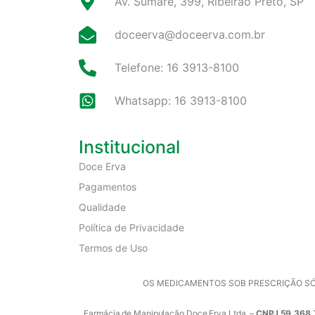
Av. Sumaré, 399, Ribeirão Preto, SP
doceerva@doceerva.com.br
Telefone: 16 3913-8100
Whatsapp: 16 3913-8100
Institucional
Doce Erva
Pagamentos
Qualidade
Política de Privacidade
Termos de Uso
OS MEDICAMENTOS SOB PRESCRIÇÃO SÓ 
Farmácia de Manipulação Doce Erva Ltda. –
CNPJ 59.368.