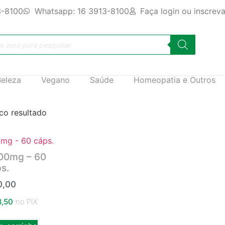
3-8100
Whatsapp: 16 3913-8100
Faça login ou inscrev
Beleza
Vegano
Saúde
Homeopatia e Outros
co resultado
00mg – 60
s.
,00
,50
no PIX