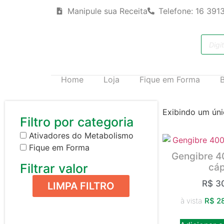
Manipule sua Receita
Telefone: 16 391
Home
Loja
Fique em Forma
Exibindo um úni
Filtro por categoria
Ativadores do Metabolismo
Fique em Forma
Gengibre 4
Filtrar valor
cáp
R$
30
LIMPA FILTRO
à vista
R$
28