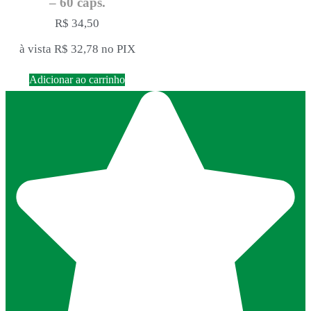
– 60 cáps.
R$
34,50
à vista
R$
32,78
no PIX
Adicionar ao carrinho