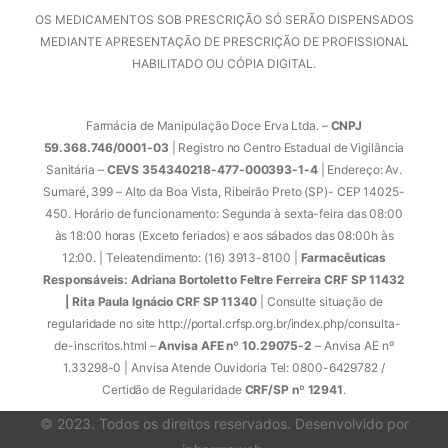
OS MEDICAMENTOS SOB PRESCRIÇÃO SÓ SERÃO DISPENSADOS
MEDIANTE APRESENTAÇÃO DE PRESCRIÇÃO DE PROFISSIONAL
HABILITADO OU CÓPIA DIGITAL.
Farmácia de Manipulação Doce Erva Ltda. –
CNPJ
59.368.746/0001-03
| Registro no Centro Estadual de Vigilância
Sanitária –
CEVS 354340218-477-000393-1-4
| Endereço: Av.
Sumaré, 399 – Alto da Boa Vista, Ribeirão Preto (SP)- CEP 14025-
450. Horário de funcionamento: Segunda à sexta-feira das 08:00
às 18:00 horas (Exceto feriados) e aos sábados das 08:00h às
12:00. | Teleatendimento: (16) 3913-8100 |
Farmacêuticas
Responsáveis: Adriana Bortoletto Feltre Ferreira CRF SP 11432
| Rita Paula Ignácio CRF SP 11340
| Consulte situação de
regularidade no site http://portal.crfsp.org.br/index.php/consulta-
de-inscritos.html –
Anvisa AFE nº 10.29075-2
– Anvisa AE nº
1.33298-0 | Anvisa Atende Ouvidoria Tel: 0800-6429782 /
Certidão de Regularidade
CRF/SP nº 12941
.
© 2023. Todos os direitos reservados. Desenvolvido por