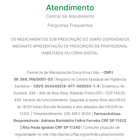
Atendimento
Central de Atendimento
Perguntas Frequentes
OS MEDICAMENTOS SOB PRESCRIÇÃO SÓ SERÃO DISPENSADOS
MEDIANTE APRESENTAÇÃO DE PRESCRIÇÃO DE PROFISSIONAL
HABILITADO OU CÓPIA DIGITAL.
Farmácia de Manipulação Doce Erva Ltda. –
CNPJ
59.368.746/0001-03
| Registro no Centro Estadual de Vigilância
Sanitária –
CEVS 354340218-477-000393-1-4
| Endereço: Av.
Sumaré, 399 – Alto da Boa Vista, Ribeirão Preto (SP)- CEP 14025-
450. Horário de funcionamento: Segunda à sexta-feira das 08:00
às 18:00 horas (Exceto feriados) e aos sábados das 08:00h às
12:00. | Teleatendimento: (16) 3913-8100 |
Farmacêuticas
Responsáveis: Adriana Bortoletto Feltre Ferreira CRF SP 11432
| Rita Paula Ignácio CRF SP 11340
| Consulte situação de
regularidade no site http://portal.crfsp.org.br/index.php/consulta-