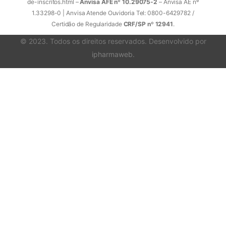
de-inscritos.html –
Anvisa AFE nº 10.29075-2
– Anvisa AE nº
1.33298-0 | Anvisa Atende Ouvidoria Tel: 0800-6429782 /
Certidão de Regularidade
CRF/SP nº 12941
.
© 2023. Todos os direitos reservados. Desenvolvido por
ipharmaweb
.