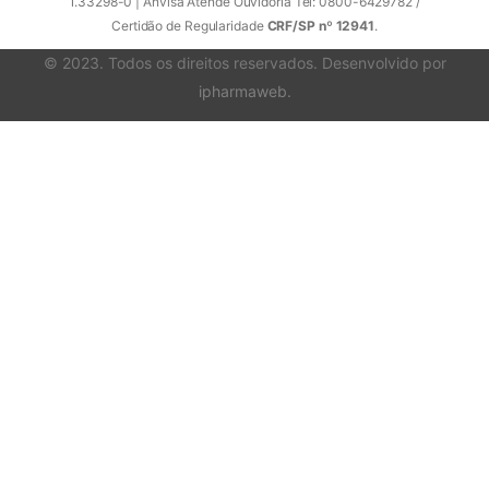
1.33298-0 | Anvisa Atende Ouvidoria Tel: 0800-6429782 /
Certidão de Regularidade
CRF/SP nº 12941
.
© 2023. Todos os direitos reservados. Desenvolvido por
ipharmaweb
.