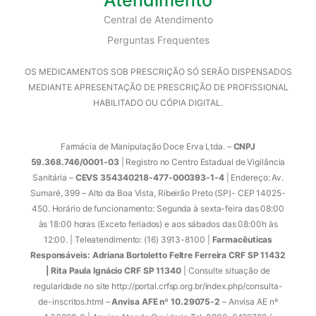
Central de Atendimento
Perguntas Frequentes
OS MEDICAMENTOS SOB PRESCRIÇÃO SÓ SERÃO DISPENSADOS
MEDIANTE APRESENTAÇÃO DE PRESCRIÇÃO DE PROFISSIONAL
HABILITADO OU CÓPIA DIGITAL.
Farmácia de Manipulação Doce Erva Ltda. –
CNPJ
59.368.746/0001-03
| Registro no Centro Estadual de Vigilância
Sanitária –
CEVS 354340218-477-000393-1-4
| Endereço: Av.
Sumaré, 399 – Alto da Boa Vista, Ribeirão Preto (SP)- CEP 14025-
450. Horário de funcionamento: Segunda à sexta-feira das 08:00
às 18:00 horas (Exceto feriados) e aos sábados das 08:00h às
12:00. | Teleatendimento: (16) 3913-8100 |
Farmacêuticas
Responsáveis: Adriana Bortoletto Feltre Ferreira CRF SP 11432
| Rita Paula Ignácio CRF SP 11340
| Consulte situação de
regularidade no site http://portal.crfsp.org.br/index.php/consulta-
de-inscritos.html –
Anvisa AFE nº 10.29075-2
– Anvisa AE nº