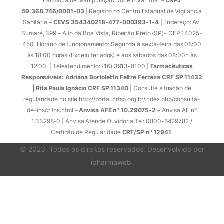
Farmácia de Manipulação Doce Erva Ltda. –
CNPJ
59.368.746/0001-03
| Registro no Centro Estadual de Vigilância
Sanitária –
CEVS 354340218-477-000393-1-4
| Endereço: Av.
Sumaré, 399 – Alto da Boa Vista, Ribeirão Preto (SP)- CEP 14025-
450. Horário de funcionamento: Segunda à sexta-feira das 08:00
às 18:00 horas (Exceto feriados) e aos sábados das 08:00h às
12:00. | Teleatendimento: (16) 3913-8100 |
Farmacêuticas
Responsáveis: Adriana Bortoletto Feltre Ferreira CRF SP 11432
| Rita Paula Ignácio CRF SP 11340
| Consulte situação de
regularidade no site http://portal.crfsp.org.br/index.php/consulta-
de-inscritos.html –
Anvisa AFE nº 10.29075-2
– Anvisa AE nº
1.33298-0 | Anvisa Atende Ouvidoria Tel: 0800-6429782 /
Certidão de Regularidade
CRF/SP nº 12941
.
© 2023. Todos os direitos reservados. Desenvolvido por
ipharmaweb
.