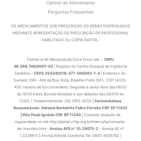
Central de Atendimento
Perguntas Frequentes
OS MEDICAMENTOS SOB PRESCRIÇÃO SÓ SERÃO DISPENSADOS
MEDIANTE APRESENTAÇÃO DE PRESCRIÇÃO DE PROFISSIONAL
HABILITADO OU CÓPIA DIGITAL.
Farmácia de Manipulação Doce Erva Ltda. –
CNPJ
59.368.746/0001-03
| Registro no Centro Estadual de Vigilância
Sanitária –
CEVS 354340218-477-000393-1-4
| Endereço: Av.
Sumaré, 399 – Alto da Boa Vista, Ribeirão Preto (SP)- CEP 14025-
450. Horário de funcionamento: Segunda à sexta-feira das 08:00
às 18:00 horas (Exceto feriados) e aos sábados das 08:00h às
12:00. | Teleatendimento: (16) 3913-8100 |
Farmacêuticas
Responsáveis: Adriana Bortoletto Feltre Ferreira CRF SP 11432
| Rita Paula Ignácio CRF SP 11340
| Consulte situação de
regularidade no site http://portal.crfsp.org.br/index.php/consulta-
de-inscritos.html –
Anvisa AFE nº 10.29075-2
– Anvisa AE nº
1.33298-0 | Anvisa Atende Ouvidoria Tel: 0800-6429782 /