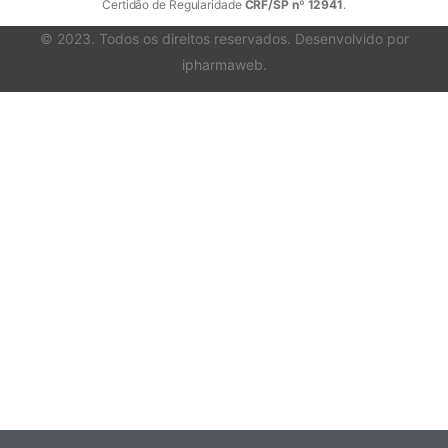
Certidão de Regularidade
CRF/SP nº 12941
.
© 2023. Todos os direitos reservados. Desenvolvido por
ipharmaweb
.