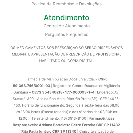
Política de Reembolso e Devoluções
Atendimento
Central de Atendimento
Perguntas Frequentes
OS MEDICAMENTOS SOB PRESCRIÇÃO SÓ SERÃO DISPENSADOS
MEDIANTE APRESENTAÇÃO DE PRESCRIÇÃO DE PROFISSIONAL
HABILITADO OU CÓPIA DIGITAL.
Farmácia de Manipulação Doce Erva Ltda. –
CNPJ
59.368.746/0001-03
| Registro no Centro Estadual de Vigilância
Sanitária –
CEVS 354340218-477-000393-1-4
| Endereço: Av.
Sumaré, 399 – Alto da Boa Vista, Ribeirão Preto (SP)- CEP 14025-
450. Horário de funcionamento: Segunda à sexta-feira das 08:00
às 18:00 horas (Exceto feriados) e aos sábados das 08:00h às
12:00. | Teleatendimento: (16) 3913-8100 |
Farmacêuticas
Responsáveis: Adriana Bortoletto Feltre Ferreira CRF SP 11432
| Rita Paula Ignácio CRF SP 11340
| Consulte situação de