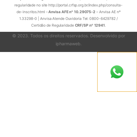
regularidade no site http://portal.crfsp.org.br/index.php/consulta-
de-inscritos.html –
Anvisa AFE nº 10.29075-2
– Anvisa AE nº
1.33298-0 | Anvisa Atende Ouvidoria Tel: 0800-6429782 /
Certidão de Regularidade
CRF/SP nº 12941
.
© 2023. Todos os direitos reservados. Desenvolvido por
ipharmaweb
.