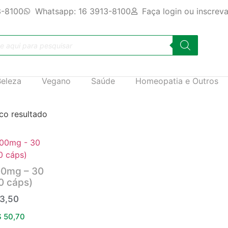
3-8100
Whatsapp: 16 3913-8100
Faça login ou inscrev
Beleza
Vegano
Saúde
Homeopatia e Outros
co resultado
00mg – 30
0 cáps)
3,50
$
50,70